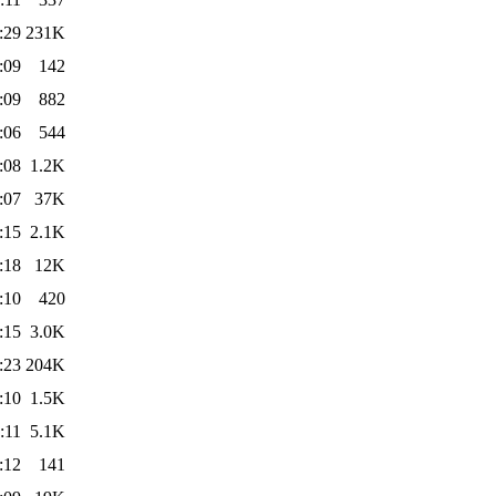
:29
231K
:09
142
:09
882
:06
544
:08
1.2K
:07
37K
:15
2.1K
:18
12K
:10
420
:15
3.0K
:23
204K
:10
1.5K
:11
5.1K
:12
141