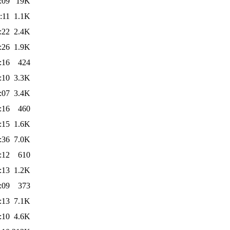
:09
19K
:11
1.1K
:22
2.4K
:26
1.9K
:16
424
:10
3.3K
:07
3.4K
:16
460
:15
1.6K
:36
7.0K
:12
610
:13
1.2K
:09
373
:13
7.1K
:10
4.6K