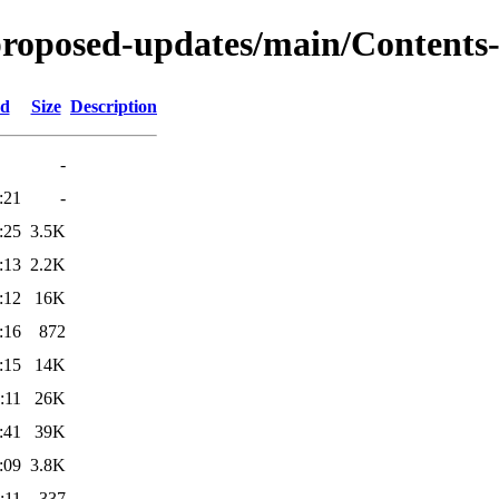
-proposed-updates/main/Contents
ed
Size
Description
-
:21
-
:25
3.5K
:13
2.2K
:12
16K
:16
872
:15
14K
:11
26K
:41
39K
:09
3.8K
:11
337